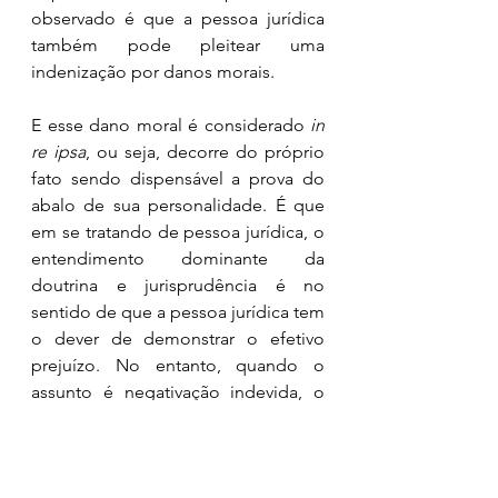
observado é que a pessoa jurídica 
também pode pleitear uma 
indenização por danos morais. 
E esse dano moral é considerado 
in 
re ipsa
, ou seja, decorre do próprio 
fato sendo dispensável a prova do 
abalo de sua personalidade. É que 
em se tratando de pessoa jurídica, o 
entendimento dominante da 
doutrina e jurisprudência é no 
sentido de que a pessoa jurídica tem 
o dever de demonstrar o efetivo 
prejuízo. No entanto, quando o 
assunto é negativação indevida, o 
próprio fato já é suficiente para 
caracterizar o dano. Ainda mais 
porque a pessoa jurídica sofre 