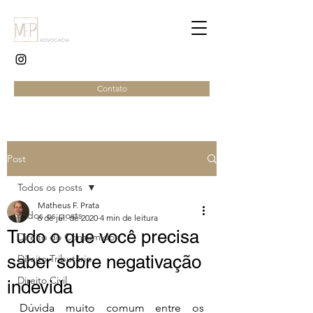
Contato
Post
Todos os posts
Matheus F. Prata
Todos os posts
6 de jul. de 2020
4 min de leitura
Tudo o que você precisa
Direito do Consumidor
saber sobre negativação
Direito Tributário
Direito Civil
indevida
Dúvida muito comum entre os 