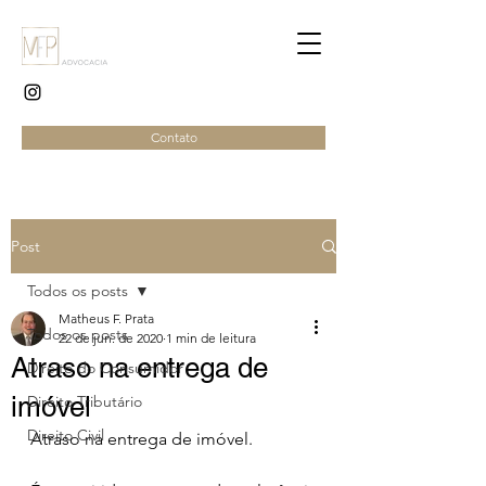
Contato
Post
Todos os posts
Matheus F. Prata
Todos os posts
22 de jun. de 2020
1 min de leitura
Atraso na entrega de
Direito do Consumidor
imóvel
Direito Tributário
Direito Civil
Atraso na entrega de imóvel.